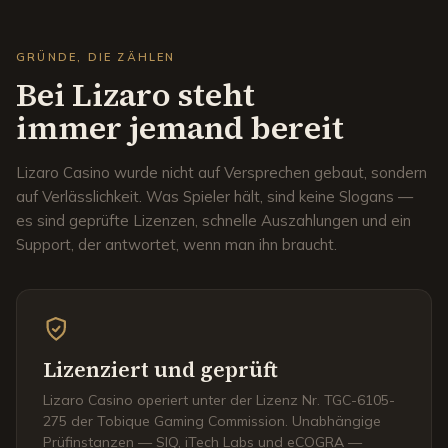
GRÜNDE, DIE ZÄHLEN
Bei Lizaro steht
immer jemand bereit
Lizaro Casino wurde nicht auf Versprechen gebaut, sondern
auf Verlässlichkeit. Was Spieler hält, sind keine Slogans —
es sind geprüfte Lizenzen, schnelle Auszahlungen und ein
Support, der antwortet, wenn man ihn braucht.
Lizenziert und geprüft
Lizaro Casino operiert unter der Lizenz Nr. TGC-6105-
275 der Tobique Gaming Commission. Unabhängige
Prüfinstanzen — SIQ, iTech Labs und eCOGRA —