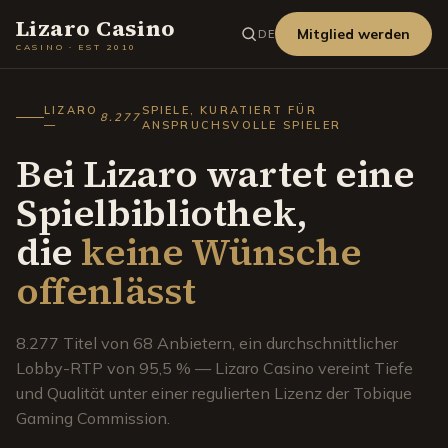
Lizaro Casino
Mitglied werden
DE
CASINO · EST 2010
LIZARO
SPIELE, KURATIERT FÜR
8.277
—
ANSPRUCHSVOLLE SPIELER
Bei Lizaro wartet eine
Spielbibliothek,
die
keine Wünsche
offenlässt
8.277 Titel von 68 Anbietern, ein durchschnittlicher
Lobby-RTP von 95,5 % — Lizaro Casino vereint Tiefe
und Qualität unter einer regulierten Lizenz der Tobique
Gaming Commission.