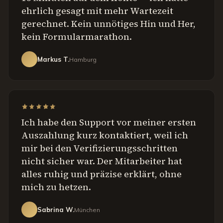
ehrlich gesagt mit mehr Wartezeit
gerechnet. Kein unnötiges Hin und Her,
kein Formularmarathon.
Markus T.
Hamburg
Ich habe den Support vor meiner ersten
Auszahlung kurz kontaktiert, weil ich
mir bei den Verifizierungsschritten
nicht sicher war. Der Mitarbeiter hat
alles ruhig und präzise erklärt, ohne
mich zu hetzen.
Sabrina W.
München