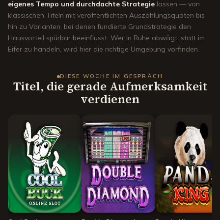
eigenes Tempo und durchdachte Strategie
lassen — von
klassischen Titeln mit veröffentlichten Auszahlungsquoten bis
hin zu Varianten, bei denen fundierte Grundstrategie den
Hausvorteil spürbar beeinflusst. Wer in Ruhe abwägt, statt im
Eifer zu handeln, wird hier die richtige Umgebung vorfinden.
DIESE WOCHE IM GESPRÄCH
Titel, die gerade Aufmerksamkeit
verdienen