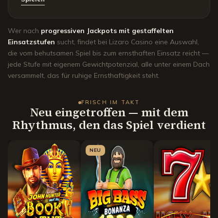
Wer nach
progressiven Jackpots mit gestaffelten
Einsatzstufen
sucht, findet bei Lizaro Casino eine Auswahl,
die vom behutsamen Spiel bis zum ernsthaften Einsatz reicht —
jede Stufe mit eigenem Gewichtpotenzial, alle unter einem Dach
versammelt, das für ruhige Ernsthaftigkeit steht.
FRISCH IM TAKT
Neu eingetroffen — mit dem
Rhythmus, den das Spiel verdient
NEU