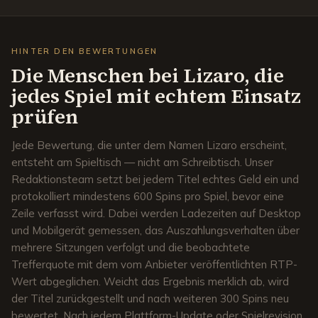
HINTER DEN BEWERTUNGEN
Die Menschen bei Lizaro, die
jedes Spiel mit echtem Einsatz
prüfen
Jede Bewertung, die unter dem Namen Lizaro erscheint,
entsteht am Spieltisch — nicht am Schreibtisch. Unser
Redaktionsteam setzt bei jedem Titel echtes Geld ein und
protokolliert mindestens 600 Spins pro Spiel, bevor eine
Zeile verfasst wird. Dabei werden Ladezeiten auf Desktop
und Mobilgerät gemessen, das Auszahlungsverhalten über
mehrere Sitzungen verfolgt und die beobachtete
Trefferquote mit dem vom Anbieter veröffentlichten RTP-
Wert abgeglichen. Weicht das Ergebnis merklich ab, wird
der Titel zurückgestellt und nach weiteren 300 Spins neu
bewertet. Nach jedem Plattform-Update oder Spielrevision