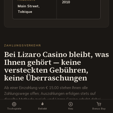
2010
Main Street,
Tobique
ZAHLUNGSVERKEHR
Bei Lizaro Casino bleibt, was
Ihnen gehört — keine
versteckten Gebühren,
keine Überraschungen
Ab einer Einzahlung von € 15,00 stehen Ihnen alle
Zahlungswege offen; Auszahlungen erfolgen stets auf
dieselbe Methode zurück, und Lizaro Casino erhebt dabei
keinerlei zusätzliche Gebühren.
Tischspiele
Beliebt
Neu
Bonus Buy