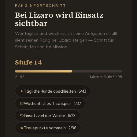
RANG & FORTSCHRITT
Bei Lizaro wird Einsatz
sichtbar
Wer täglich und wöchentlich seine Aufgaben erfüllt,
sieht seinen Rang bei Lizaro steigen — Schritt für
Schritt, Mission für Mission.
Stufe 14
2.197
Nächste Stufe 3.498
Tägliche Runde abschließen · 5/43
Wöchentliches Tischspiel · 4/37
Einsatzziel der Woche · 6/23
Treuepunkte sammeln · 2/36