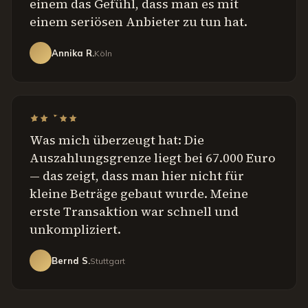
einem das Gefühl, dass man es mit
einem seriösen Anbieter zu tun hat.
Annika R.
Köln
Was mich überzeugt hat: Die
Auszahlungsgrenze liegt bei 67.000 Euro
— das zeigt, dass man hier nicht für
kleine Beträge gebaut wurde. Meine
erste Transaktion war schnell und
unkompliziert.
Bernd S.
Stuttgart