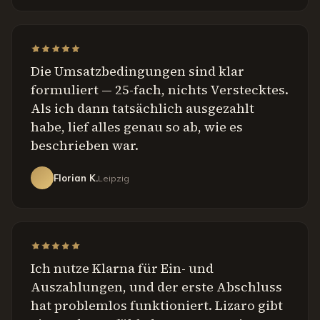
Die Umsatzbedingungen sind klar
formuliert — 25-fach, nichts Verstecktes.
Als ich dann tatsächlich ausgezahlt
habe, lief alles genau so ab, wie es
beschrieben war.
Florian K.
Leipzig
Ich nutze Klarna für Ein- und
Auszahlungen, und der erste Abschluss
hat problemlos funktioniert. Lizaro gibt