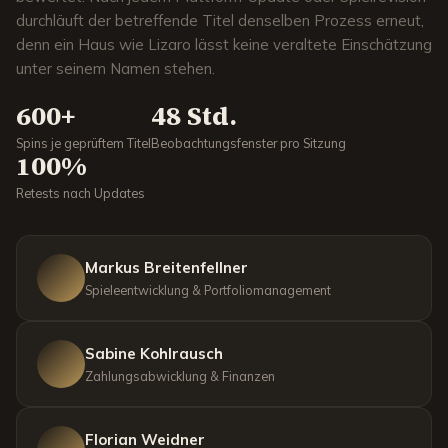
durchläuft der betreffende Titel denselben Prozess erneut,
denn ein Haus wie Lizaro lässt keine veraltete Einschätzung
unter seinem Namen stehen.
600+
48 Std.
Spins je geprüftem Titel
Beobachtungsfenster pro Sitzung
100%
Retests nach Updates
Markus Breitenfellner
Spieleentwicklung & Portfoliomanagement
Sabine Kohlrausch
Zahlungsabwicklung & Finanzen
Florian Weidner