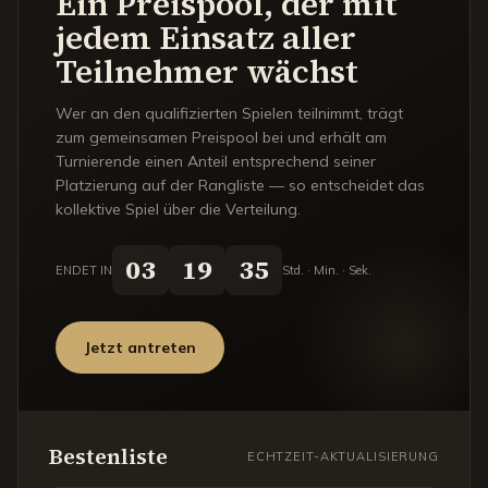
Ein Preispool, der mit
jedem Einsatz aller
Teilnehmer wächst
Wer an den qualifizierten Spielen teilnimmt, trägt
zum gemeinsamen Preispool bei und erhält am
Turnierende einen Anteil entsprechend seiner
Platzierung auf der Rangliste — so entscheidet das
kollektive Spiel über die Verteilung.
03
19
35
ENDET IN
Std. · Min. · Sek.
Jetzt antreten
Bestenliste
ECHTZEIT-AKTUALISIERUNG