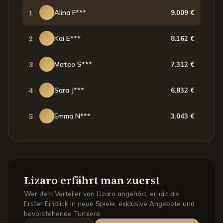
1
Alina F***
9.009 €
2
Kai E***
8.162 €
3
Mateo S***
7.312 €
4
Sara J***
6.832 €
5
Emma N***
3.043 €
Lizaro erfährt man zuerst
Wer dem Verteiler von Lizaro angehört, erhält als
Erster Einblick in neue Spiele, exklusive Angebote und
bevorstehende Turniere.