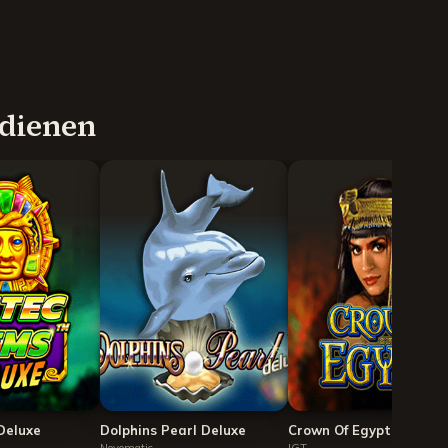
rdienen
Deluxe
Dolphins Pearl Deluxe
Crown Of Egypt
Novomatic
IGT