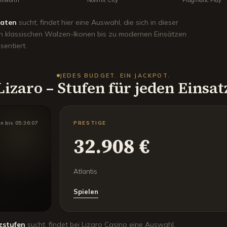
maten
sucht, findet hier eine Auswahl, die sich in dieser
 klassischen Walzen-Ikonen bis zu modernen Einsätzen
entiert.
JEDES BUDGET. EIN JACKPOT.
Lizaro – Stufen für jeden Einsat
 bis 05:36:07
PRESTIGE
32.908 €
Atlantis
Spielen
zstufen
sucht, findet bei Lizaro Casino eine Auswahl,