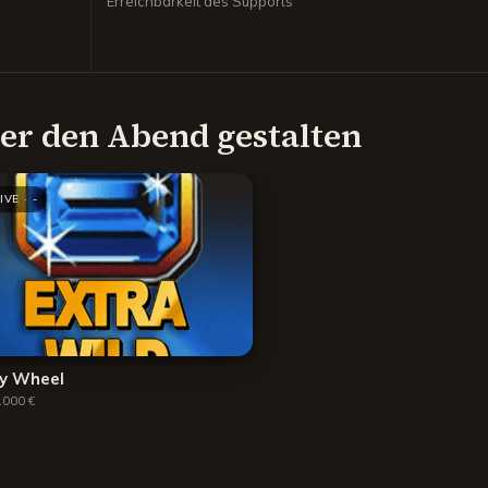
Erreichbarkeit des Supports
ler den Abend gestalten
IVE · -
y Wheel
5.000 €