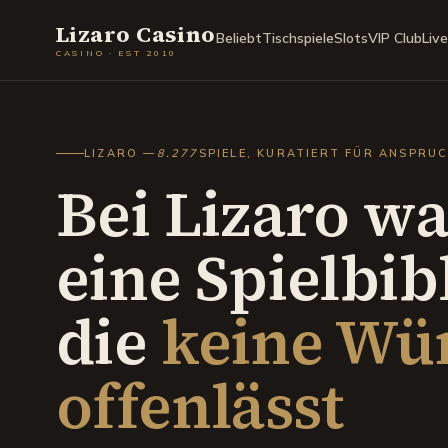
Lizaro Casino
Beliebt
Tischspiele
Slots
VIP Club
Liv
CASINO · EST 2010
LIZARO —
8.277
SPIELE, KURATIERT FÜR ANSPRU
Bei Lizaro wa
eine Spielbib
die
keine Wü
offenlässt