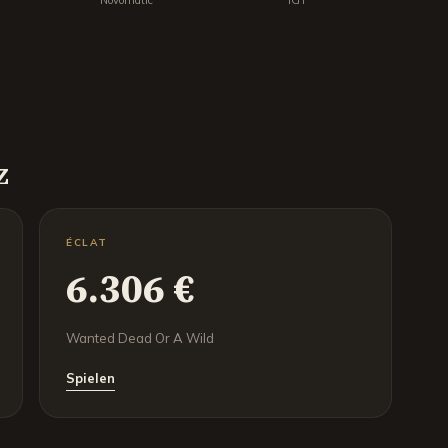
z
ÉCLAT
6.306 €
Wanted Dead Or A Wild
Spielen