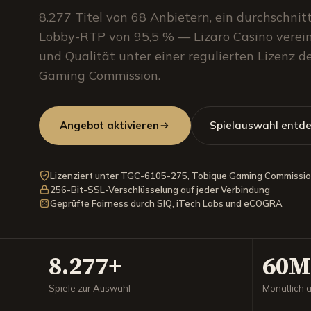
8.277 Titel von 68 Anbietern, ein durchschnitt
Lobby-RTP von 95,5 % — Lizaro Casino verein
und Qualität unter einer regulierten Lizenz d
Gaming Commission.
Angebot aktivieren
Spielauswahl entd
Lizenziert unter TGC-6105-275, Tobique Gaming Commissi
256-Bit-SSL-Verschlüsselung auf jeder Verbindung
Geprüfte Fairness durch SIQ, iTech Labs und eCOGRA
8.277+
60M
Spiele zur Auswahl
Monatlich 