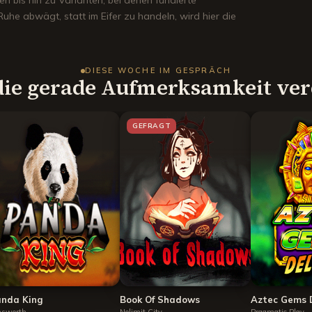
en bis hin zu Varianten, bei denen fundierte
uhe abwägt, statt im Eifer zu handeln, wird hier die
DIESE WOCHE IM GESPRÄCH
 die gerade Aufmerksamkeit ve
GEFRAGT
nda King
Book Of Shadows
Aztec Gems 
nsworth
Nolimit City
Pragmatic Play