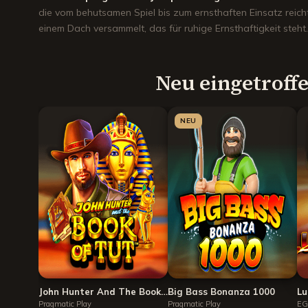
die vom behutsamen Spiel bis zum ernsthaften Einsatz reich
einem Dach versammelt, das für ruhige Ernsthaftigkeit steht.
Neu eingetroff
NEU
John Hunter And The Book Of Tut
Big Bass Bonanza 1000
Lu
Pragmatic Play
Pragmatic Play
EG